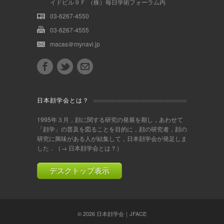
イドビル９Ｆ （株）毎日学術フォーラム内
03-6267-4550
03-6267-4555
macas＠mynavi.jp
日本顔学会とは？
1995年３月，顔に関する研究の発展を期し，あわせて
「顔学」の普及を図ることを目的に，顔の研究者，顔の
研究に興味がある人が結集して，日本顔学会が発足しま
した．（
→ 日本顔学会とは？
）
デスクトップ表示
© 2026
日本顔学会｜JFACE