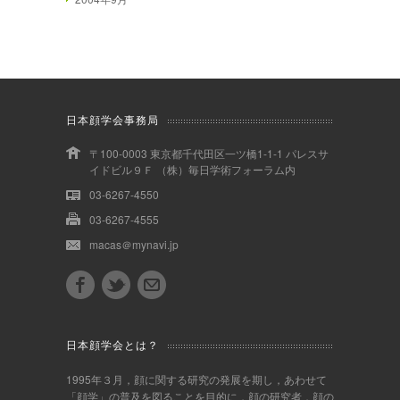
日本顔学会事務局
〒100-0003 東京都千代田区一ツ橋1-1-1 パレスサ
イドビル９Ｆ （株）毎日学術フォーラム内
03-6267-4550
03-6267-4555
macas＠mynavi.jp
日本顔学会とは？
1995年３月，顔に関する研究の発展を期し，あわせて
「顔学」の普及を図ることを目的に，顔の研究者，顔の