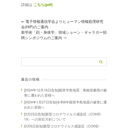
詳細は
こちら(pdf)
⇐
電子情報通信学会よりヒューマン情報処理研究
会(HIP)のご案内
新学術「顔・身体学」領域ショーン・ギャラガー招
聘シンポジウムのご案内
⇒
最近の投稿
[2024年12月16日告知]能登半島地震・奥能登豪雨の被
害に遭われた皆様へ
[2024年1月27日告知]令和6年能登半島地震の被害に遭
われた皆様へ
[3月23日告知]新型コロナウイルス感染症（COVID-
19）への対応方針について
[3月6日告知]新型コロナウイルス感染症（COVID-