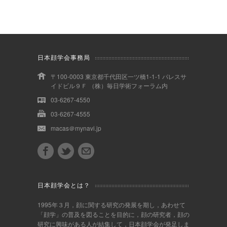
日本顔学会事務局
〒100-0003 東京都千代田区一ツ橋1-1-1 パレスサ
イドビル９Ｆ （株）毎日学術フォーラム内
03-6267-4550
03-6267-4555
macas＠mynavi.jp
日本顔学会とは？
1995年３月，顔に関する研究の発展を期し，あわせて
「顔学」の普及を図ることを目的に，顔の研究者，顔の
研究に興味がある人が結集して，日本顔学会が発足しま